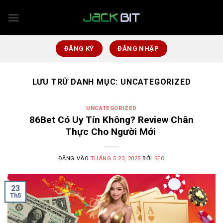
Bỏ
qua
nội
dung
ĐĂNG KÝ
ĐĂNG NHẬP
LƯU TRỮ DANH MỤC:
UNCATEGORIZED
UNCATEGORIZED
86Bet Có Uy Tín Không? Review Chân
Thực Cho Người Mới
ĐĂNG VÀO
THÁNG 5 23, 2025
BỞI
SEO
23
Th5