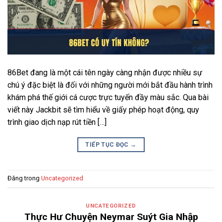
86Bet đang là một cái tên ngày càng nhận được nhiều sự
chú ý đặc biệt là đối với những người mới bắt đầu hành trình
khám phá thế giới cá cược trực tuyến đầy màu sắc. Qua bài
viết này Jackbit sẽ tìm hiểu về giấy phép hoạt động, quy
trình giao dịch nạp rút tiền […]
TIẾP TỤC ĐỌC
→
Đăng trong
Uncategorized
UNCATEGORIZED
Thực Hư Chuyện Neymar Suýt Gia Nhập