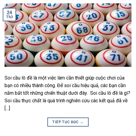
24
Th3
Soi cầu lô đề là một việc làm cần thiết giúp cuộc chơi của
bạn có nhiều thành công. Để soi cầu hiệu quả, các bạn cần
nắm bắt tốt những chiến thuật dưới đây. Soi cầu lô đề là gì?
Soi cầu thực chất là quá trình nghiên cứu các kết quả đã về
[…]
TIẾP TỤC ĐỌC
→