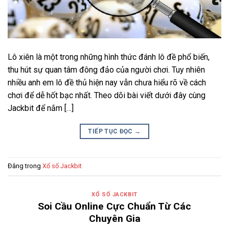
Lô xiên là một trong những hình thức đánh lô đề phổ biến,
thu hút sự quan tâm đông đảo của người chơi. Tuy nhiên
nhiều anh em lô đề thủ hiện nay vẫn chưa hiểu rõ về cách
chơi để dễ hốt bạc nhất. Theo dõi bài viết dưới đây cùng
Jackbit để nắm […]
TIẾP TỤC ĐỌC
→
Đăng trong
Xổ số Jackbit
XỔ SỐ JACKBIT
Soi Cầu Online Cực Chuẩn Từ Các
Chuyên Gia