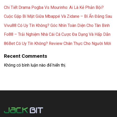
Chi Tiết Drama Pogba Vs Mourinho: Ai Là Kẻ Phản Bội?
Cuộc Gặp Bí Mật Giữa Mbappé Và Zidane – Bí Ẩn Đằng Sau
Vivu88 Có Uy Tín Không? Góc Nhìn Toàn Diện Cho Tân Binh
Fo88 – Trải Nghiệm Nhà Cái Cá Cược Đa Dạng Và Hấp Dẫn
86Bet Có Uy Tín Không? Review Chân Thực Cho Người Mới
Recent Comments
Không có bình luận nào để hiển thị.