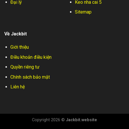
Đại lý
Keo nha cai 5
Sitemap
Về Jackbit
Giới thiệu
Điều khoản điều kiện
Quyền riêng tư
Chính sách bảo mật
Liên hệ
Copyright 2026 ©
Jackbit.website