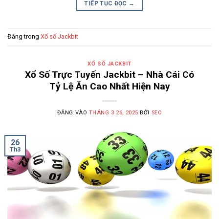
TIẾP TỤC ĐỌC
→
Đăng trong
Xổ số Jackbit
XỔ SỐ JACKBIT
Xổ Số Trực Tuyến Jackbit – Nhà Cái Có
Tỷ Lệ Ăn Cao Nhất Hiện Nay
ĐĂNG VÀO
THÁNG 3 26, 2025
BỞI
SEO
26
Th3