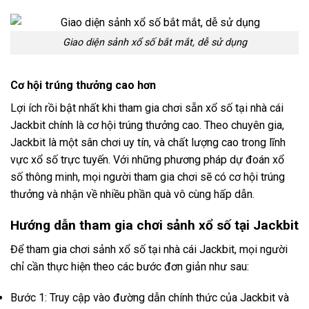
Giao diện sảnh xổ số bắt mắt, dễ sử dụng
Cơ hội trúng thưởng cao hơn
Lợi ích rồi bật nhất khi tham gia chơi sẵn xổ số tại nhà cái
Jackbit chính là cơ hội trúng thưởng cao. Theo chuyên gia,
Jackbit là một sân chơi uy tín, và chất lượng cao trong lĩnh
vực xổ số trực tuyến. Với những phương pháp dự đoán xổ
số thông minh, mọi người tham gia chơi sẽ có cơ hội trúng
thưởng và nhận về nhiều phần quà vô cùng hấp dẫn.
Hướng dẫn tham gia chơi sảnh xổ số tại Jackbit
Để tham gia chơi sảnh xổ số tại nhà cái Jackbit, mọi người
chỉ cần thực hiện theo các bước đơn giản như sau:
Bước 1: Truy cập vào đường dẫn chính thức của Jackbit và