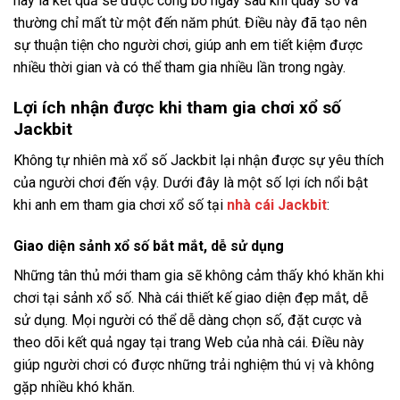
này là kết quả sẽ được công bố ngay sau khi quay số và
thường chỉ mất từ một đến năm phút. Điều này đã tạo nên
sự thuận tiện cho người chơi, giúp anh em tiết kiệm được
nhiều thời gian và có thể tham gia nhiều lần trong ngày.
Lợi ích nhận được khi tham gia chơi xổ số
Jackbit
Không tự nhiên mà xổ số Jackbit lại nhận được sự yêu thích
của người chơi đến vậy. Dưới đây là một số lợi ích nổi bật
khi anh em tham gia chơi xổ số tại
nhà cái Jackbit
:
Giao diện sảnh xổ số bắt mắt, dễ sử dụng
Những tân thủ mới tham gia sẽ không cảm thấy khó khăn khi
chơi tại sảnh xổ số. Nhà cái thiết kế giao diện đẹp mắt, dễ
sử dụng. Mọi người có thể dễ dàng chọn số, đặt cược và
theo dõi kết quả ngay tại trang Web của nhà cái. Điều này
giúp người chơi có được những trải nghiệm thú vị và không
gặp nhiều khó khăn.