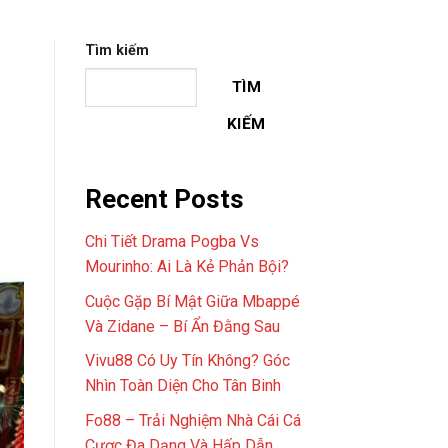
Tìm kiếm
TÌM
KIẾM
Recent Posts
Chi Tiết Drama Pogba Vs
Mourinho: Ai Là Kẻ Phản Bội?
Cuộc Gặp Bí Mật Giữa Mbappé
Và Zidane – Bí Ẩn Đằng Sau
Vivu88 Có Uy Tín Không? Góc
Nhìn Toàn Diện Cho Tân Binh
Fo88 – Trải Nghiệm Nhà Cái Cá
Cược Đa Dạng Và Hấp Dẫn