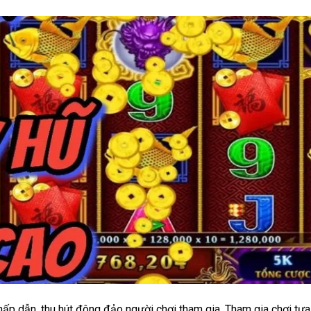
ị, hấp dẫn, thu hút đông đảo người chơi tham gia. Tham gia chơi tựa