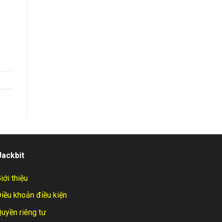
o
Jackbit
iới thiệu
iều khoản điều kiện
uyền riêng tư