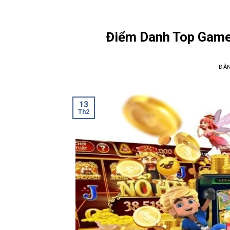
Điểm Danh Top Game 
ĐĂ
13
Th2