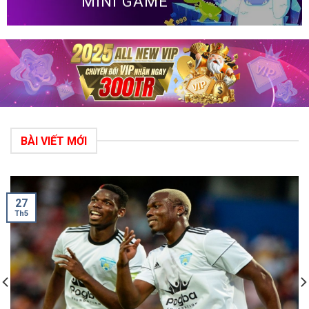
MINI GAME
BÀI VIẾT MỚI
27
Th5