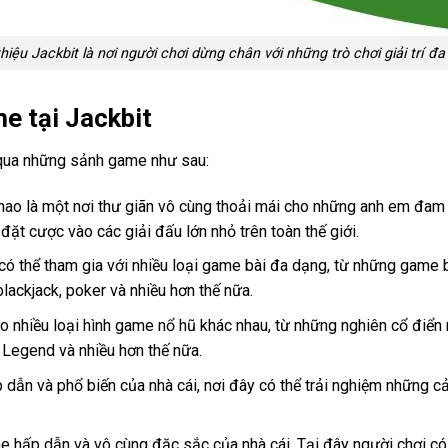
thiệu Jackbit là nơi người chơi dừng chân với những trò chơi giải trí đ
e tại Jackbit
 qua những sảnh game như sau:
 thao là một nơi thư giãn vô cùng thoải mái cho những anh em đam
đặt cược vào các giải đấu lớn nhỏ trên toàn thế giới.
ó thể tham gia với nhiều loại game bài đa dạng, từ những game bà
lackjack, poker và nhiều hơn thế nữa.
o nhiều loại hình game nổ hũ khác nhau, từ những nghiên cổ điển 
 Legend và nhiều hơn thế nữa.
dẫn và phổ biến của nhà cái, nơi đây có thể trải nghiệm những cả
 hấp dẫn và vô cùng đặc sắc của nhà cái. Tại đây người chơi có 