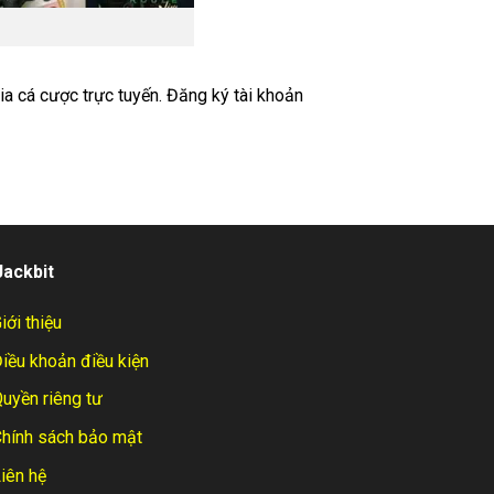
ia cá cược trực tuyến. Đăng ký tài khoản
Jackbit
iới thiệu
iều khoản điều kiện
uyền riêng tư
hính sách bảo mật
iên hệ