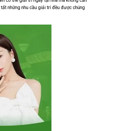
n có thể giải trí ngay tại nhà mà không cần
ất những nhu cầu giải trí đều được chúng