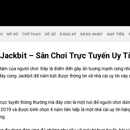
NO
NỔ HŨ
THỂ THAO
XỔ SỐ
ĐĂNG KÝ
ĐĂNG NHẬP
NẠP TIỀN
 Jackbit – Sân Chơi Trực Tuyến Uy T
 tâm của người chơi. Đây là điểm đến gây ấn tượng mạnh cùng nhi
ây cùng Jackbit để nắm bắt được thông tin về nhà cái uy tín này 
trực tuyến thông thường mà đây còn là một nơi để người chơi dừng
019 và được bình chọn 4 năm liên tiếp là một nhà cái uy tín hàng
êng.