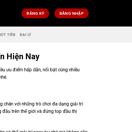
ĐĂNG KÝ
ĐĂNG NHẬP
RÚT TIỀN
ĐẠI LÝ
ín Hiện Nay
ều ưu điểm hấp dẫn, nổi bật cùng nhiều
nhé.
 chân với những trò chơi đa dạng giải trí
 đầu trên thế giới và đứng top đầu thị