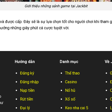
Giới thiệu những sảnh game tại Jackbit
 và được cấp. Đây sẽ là sự lựa chọn tốt cho người chơi khi tham g
 hưởng những giây phút cá cược tuyệt vời.
Hướng dẫn
Danh mục
Về 
Đăng ký
Thể thao
G
Đăng nhập
Casino
Đ
Nạp tiền
Nổ hũ
Q
o
Rút tiền
Xổ số
C
hư
Đại lý
Keo nha cai 5
L