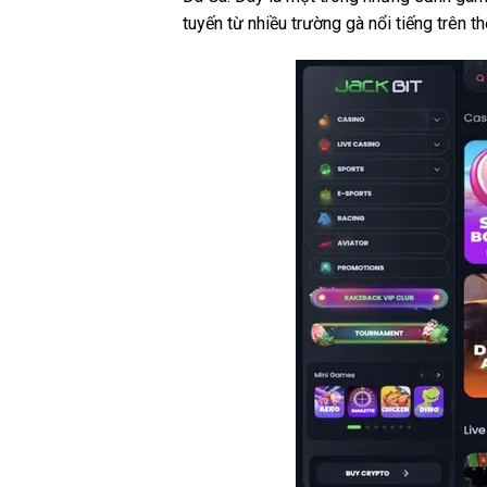
tuyến từ nhiều trường gà nổi tiếng trên th