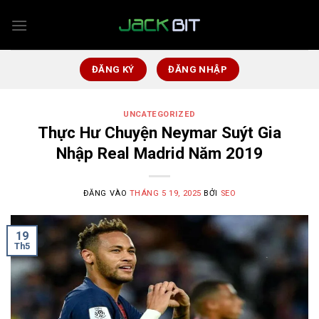
Bỏ
qua
nội
dung
ĐĂNG KÝ
ĐĂNG NHẬP
UNCATEGORIZED
Thực Hư Chuyện Neymar Suýt Gia
Nhập Real Madrid Năm 2019
ĐĂNG VÀO
THÁNG 5 19, 2025
BỞI
SEO
19
Th5