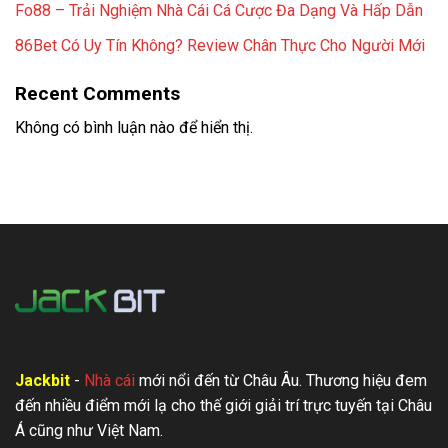
Fo88 – Trải Nghiệm Nhà Cái Cá Cược Đa Dạng Và Hấp Dẫn
86Bet Có Uy Tín Không? Review Chân Thực Cho Người Mới
Recent Comments
Không có bình luận nào để hiển thị.
Jackbit
-
Nhà cái
mới nổi đến từ Châu Âu. Thương hiệu đem
đến nhiều điểm mới lạ cho thế giới giải trí trực tuyến tại Châu
Á cũng như Việt Nam.