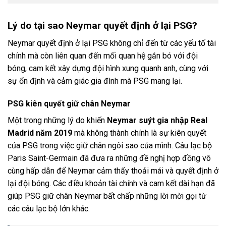
Lý do tại sao Neymar quyết định ở lại PSG?
Neymar quyết định ở lại PSG không chỉ đến từ các yếu tố tài
chính mà còn liên quan đến mối quan hệ gắn bó với đội
bóng, cam kết xây dựng đội hình xung quanh anh, cùng với
sự ổn định và cảm giác gia đình mà PSG mang lại.
PSG kiên quyết giữ chân Neymar
Một trong những lý do khiến
Neymar suýt gia nhập Real
Madrid năm 2019
mà không thành chính là sự kiên quyết
của PSG trong việc giữ chân ngôi sao của mình. Câu lạc bộ
Paris Saint-Germain đã đưa ra những đề nghị hợp đồng vô
cùng hấp dẫn để Neymar cảm thấy thoải mái và quyết định ở
lại đội bóng. Các điều khoản tài chính và cam kết dài hạn đã
giúp PSG giữ chân Neymar bất chấp những lời mời gọi từ
các câu lạc bộ lớn khác.