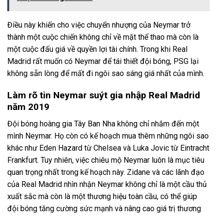
Điều này khiến cho việc chuyển nhượng của Neymar trở
thành một cuộc chiến không chỉ về mặt thể thao mà còn là
một cuộc đấu giá về quyền lợi tài chính. Trong khi Real
Madrid rất muốn có Neymar để tái thiết đội bóng, PSG lại
không sẵn lòng để mất đi ngôi sao sáng giá nhất của mình.
Làm rõ tin Neymar suýt gia nhập Real Madrid
năm 2019
Đội bóng hoàng gia Tây Ban Nha không chỉ nhắm đến một
mình Neymar. Họ còn có kế hoạch mua thêm những ngôi sao
khác như Eden Hazard từ Chelsea và Luka Jovic từ Eintracht
Frankfurt. Tuy nhiên, việc chiêu mộ Neymar luôn là mục tiêu
quan trọng nhất trong kế hoạch này. Zidane và các lãnh đạo
của Real Madrid nhìn nhận Neymar không chỉ là một cầu thủ
xuất sắc mà còn là một thương hiệu toàn cầu, có thể giúp
đội bóng tăng cường sức mạnh và nâng cao giá trị thương