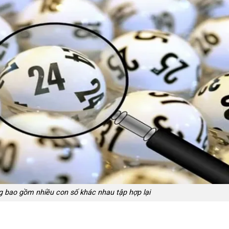
ng bao gồm nhiều con số khác nhau tập hợp lại