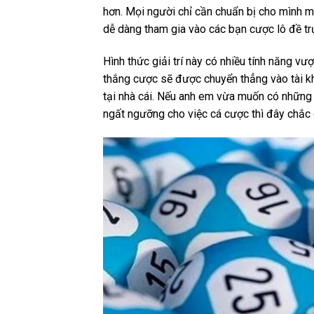
hơn. Mọi người chỉ cần chuẩn bị cho mình mộ
dễ dàng tham gia vào các bạn cược lô đề trự
Hình thức giải trí này có nhiều tính năng vượt
thắng cược sẽ được chuyển thẳng vào tài kh
tại nhà cái. Nếu anh em vừa muốn có những k
ngất ngưỡng cho việc cá cược thì đây chắc c