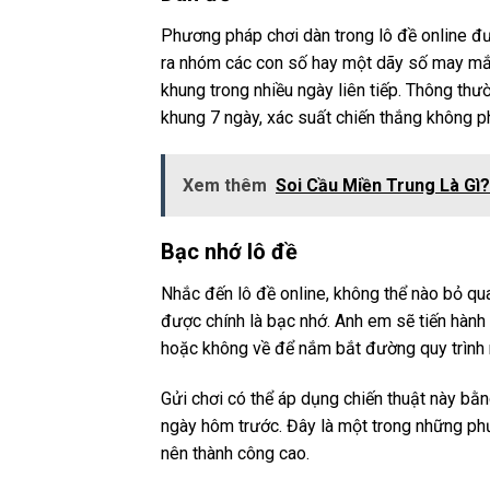
Phương pháp chơi dàn trong lô đề online đư
ra nhóm các con số hay một dãy số may mắ
khung trong nhiều ngày liên tiếp. Thông thư
khung 7 ngày, xác suất chiến thắng không p
Xem thêm
Soi Cầu Miền Trung Là Gì
Bạc nhớ lô đề
Nhắc đến lô đề online, không thể nào bỏ q
được chính là bạc nhớ. Anh em sẽ tiến hành
hoặc không về để nắm bắt đường quy trình 
Gửi chơi có thể áp dụng chiến thuật này b
ngày hôm trước. Đây là một trong những ph
nên thành công cao.