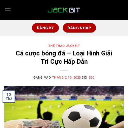
Bỏ
qua
nội
dung
ĐĂNG KÝ
ĐĂNG NHẬP
THỂ THAO JACKBIT
Cá cược bóng đá – Loại Hình Giải
Trí Cực Hấp Dẫn
ĐĂNG VÀO
THÁNG 2 13, 2025
BỞI
SEO
13
Th2