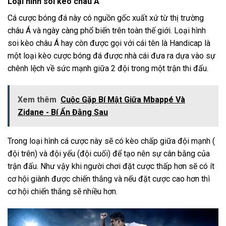
Loại hình soi kèo châu Á
Cá cược bóng đá này có nguồn gốc xuất xứ từ thị trường
châu Á và ngày càng phổ biến trên toàn thế giới. Loại hình
soi kèo châu Á hay còn được gọi với cái tên là Handicap là
một loại kèo cược bóng đá được nhà cái đưa ra dựa vào sự
chênh lệch về sức mạnh giữa 2 đội trong một trận thi đấu.
Xem thêm
Cuộc Gặp Bí Mật Giữa Mbappé Và
Zidane - Bí Ẩn Đằng Sau
Trong loại hình cá cược này sẽ có kèo chấp giữa đội mạnh (
đội trên) và đội yếu (đội cuối) để tạo nên sự cân bằng của
trận đấu. Như vậy khi người chơi đặt cược thấp hơn sẽ có ít
cơ hội giành được chiến thắng và nếu đặt cược cao hơn thì
cơ hội chiến thắng sẽ nhiều hơn.