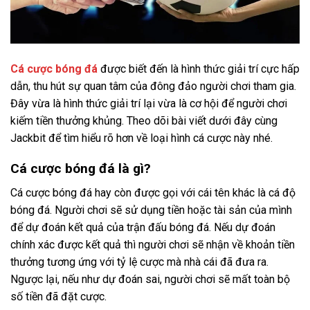
Cá cược bóng đá
được biết đến là hình thức giải trí cực hấp
dẫn, thu hút sự quan tâm của đông đảo người chơi tham gia.
Đây vừa là hình thức giải trí lại vừa là cơ hội để người chơi
kiếm tiền thưởng khủng. Theo dõi bài viết dưới đây cùng
Jackbit để tìm hiểu rõ hơn về loại hình cá cược này nhé.
Cá cược bóng đá là gì?
Cá cược bóng đá hay còn được gọi với cái tên khác là cá độ
bóng đá. Người chơi sẽ sử dụng tiền hoặc tài sản của mình
để dự đoán kết quả của trận đấu bóng đá. Nếu dự đoán
chính xác được kết quả thì người chơi sẽ nhận về khoản tiền
thưởng tương ứng với tỷ lệ cược mà nhà cái đã đưa ra.
Ngược lại, nếu như dự đoán sai, người chơi sẽ mất toàn bộ
số tiền đã đặt cược.