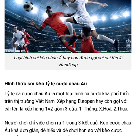
Loại hình soi kèo châu Á hay còn được gọi với cái tên là
Handicap
Hình thức soi kèo tỷ lệ cược châu Âu
Tỷ lệ cá cược châu Âu là một loại hình cá cược khá phổ biến
trên thị trường Việt Nam. Xếp hạng Europan hay còn gọi với
cái tên là xếp hạng 1×2 gồm 3 cửa: 1: Thắng, X:Hoà, 2:Thua.
Người chơi chỉ việc chọn ra 1 trong 3 kết quả. Kèo cược châu
Âu khá đơn giản, dễ hiểu và dễ chơi hơn so với kèo cược